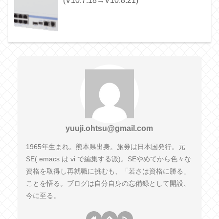
(V10.7.18→V10.8.21)
yuuji.ohtsu@gmail.com
1965年生まれ。熊本県出身。旅券は日本国発行。元
SE(.emacs は vi で編集する派)。SEやめてから色々な
資格を取得し再就職に挑むも、「若さは資格に勝る」
ことを悟る。ブログは自分自身の忘備録として開設、
今に至る。