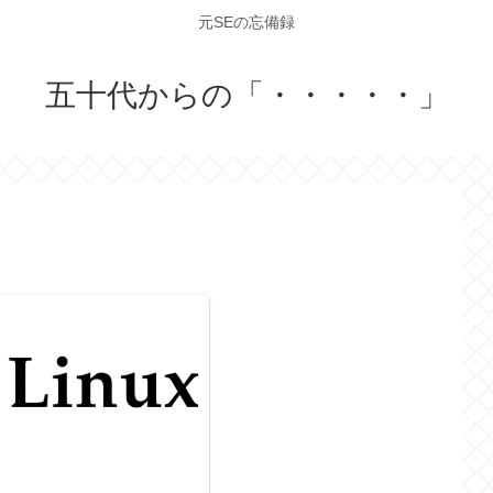
元SEの忘備録
五十代からの「・・・・・」