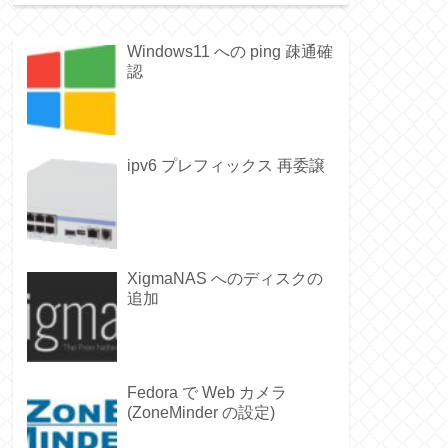
Windows11 への ping 疎通確
認
ipv6 プレフィックス 再委譲
XigmaNAS へのディスクの
追加
Fedora で Web カメラ
(ZoneMinder の設定)