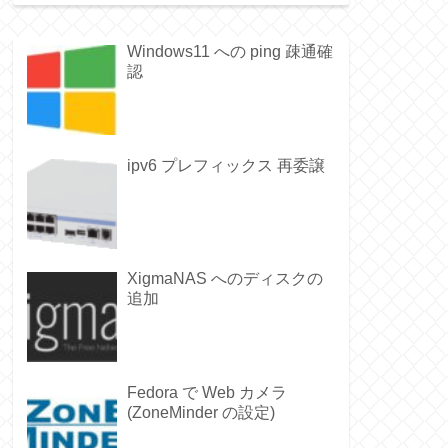
Windows11 への ping 疎通確
認
ipv6 プレフィックス 再委譲
XigmaNAS へのディスクの
追加
Fedora で Web カメラ
(ZoneMinder の設定)