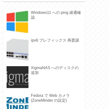
Windows11 への ping 疎通確
認
ipv6 プレフィックス 再委譲
XigmaNAS へのディスクの
追加
Fedora で Web カメラ
(ZoneMinder の設定)