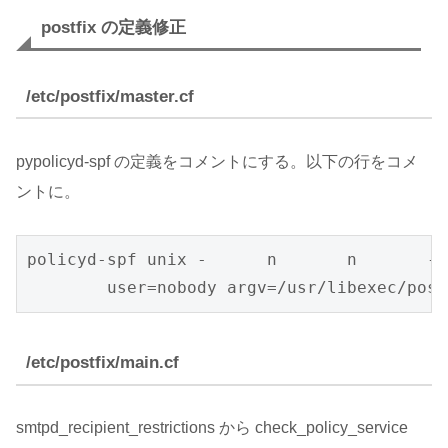
postfix の定義修正
/etc/postfix/master.cf
pypolicyd-spf の定義をコメントにする。以下の行をコメ
ントに。
policyd-spf unix -      n       n       - 
        user=nobody argv=/usr/libexec/post
/etc/postfix/main.cf
smtpd_recipient_restrictions から check_policy_service