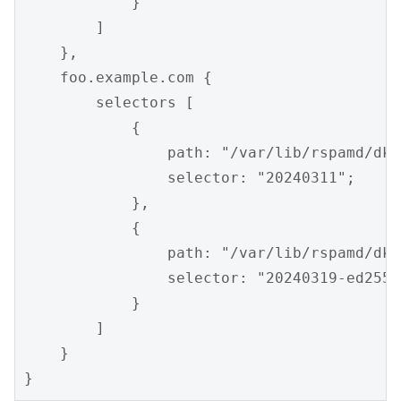
            }

        ]

    },

    foo.example.com {

        selectors [

            {

                path: "/var/lib/rspamd/dki
                selector: "20240311";

            },

            {

                path: "/var/lib/rspamd/dki
                selector: "20240319-ed25519
            }

        ]

    }

}