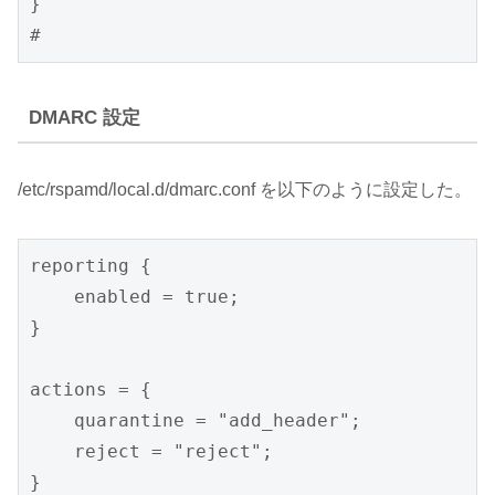
}

#
DMARC 設定
/etc/rspamd/local.d/dmarc.conf を以下のように設定した。
reporting {

    enabled = true;

}

actions = {

    quarantine = "add_header";

    reject = "reject";

}
