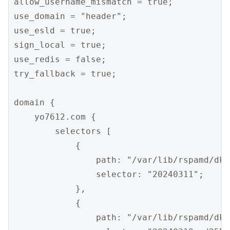
allow_username_mismatch = true;

use_domain = "header";

use_esld = true;

sign_local = true;

use_redis = false;

try_fallback = true;

domain {

    yo7612.com {

        selectors [

            {

                path: "/var/lib/rspamd/dki
                selector: "20240311";

            },

            {

                path: "/var/lib/rspamd/dki