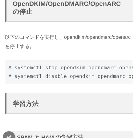
OpenDKIM/OpenDMARC/OpenARC
の停止
以下のコマンドを実行し、opendkim/opendmarc/openarc
を停止する。
# systemctl stop opendkim opendmarc openarc
# systemctl disable opendkim opendmarc ope
学習方法
SPAM と HAM の学習方法