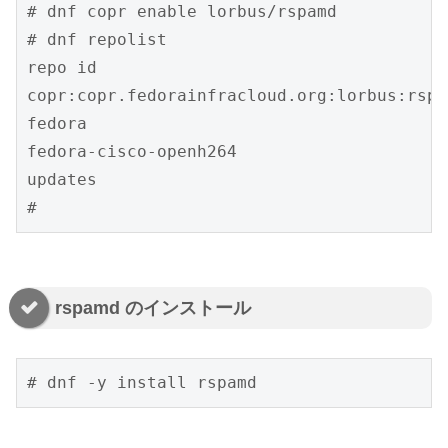
# dnf copr enable lorbus/rspamd

# dnf repolist

repo id                                   
copr:copr.fedorainfracloud.org:lorbus:rspa
fedora                                    
fedora-cisco-openh264                     
updates                                   
#
rspamd のインストール
# dnf -y install rspamd