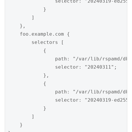
                selector: "20240319-ed25519
            }

        ]

    },

    foo.example.com {

        selectors [

            {

                path: "/var/lib/rspamd/dki
                selector: "20240311";

            },

            {

                path: "/var/lib/rspamd/dki
                selector: "20240319-ed25519
            }

        ]

    }
