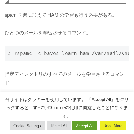
spam 学習に加えて HAM の学習も行う必要がある。
ひとつのメールを学習させるコマンド。
# rspamc -c bayes learn_ham /var/mail/vmai
指定ディレクトリのすべてのメールを学習させるコマン
ド。
当サイトはクッキーを使用しています。 「Accept All」をクリ
# rspamc -c bayes learn_ham /var/mail/vmai
ックすると、すべてのCookieの使用に同意したことになりま
す。
Cookie Settings
Reject All
Accept All
Read More
Rspamd
ホーム
検索
トップ
サイドバー