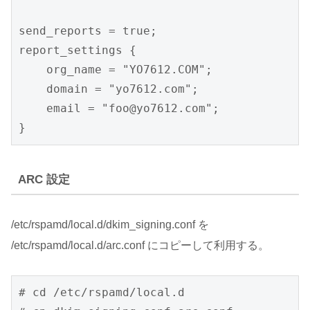
send_reports = true;

report_settings {

    org_name = "YO7612.COM";

    domain = "yo7612.com";

    email = "foo@yo7612.com";

}
ARC 設定
/etc/rspamd/local.d/dkim_signing.conf を
/etc/rspamd/local.d/arc.conf にコピーして利用する。
# cd /etc/rspamd/local.d
