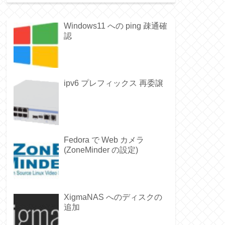
Windows11 への ping 疎通確
認
ipv6 プレフィックス 再委譲
Fedora で Web カメラ
(ZoneMinder の設定)
XigmaNAS へのディスクの
追加