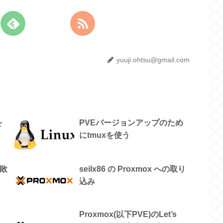
yuuji.ohtsu@gmail.com
を
PVEバージョンアップのため
にtmuxを使う
失敗
seilx86 の Proxmox への取り
込み
Proxmox(以下PVE)のLet’s