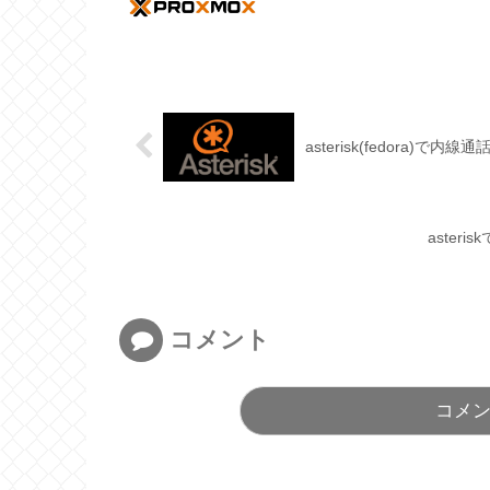
asterisk(fedora)で内線通
aster
コメント
コメ