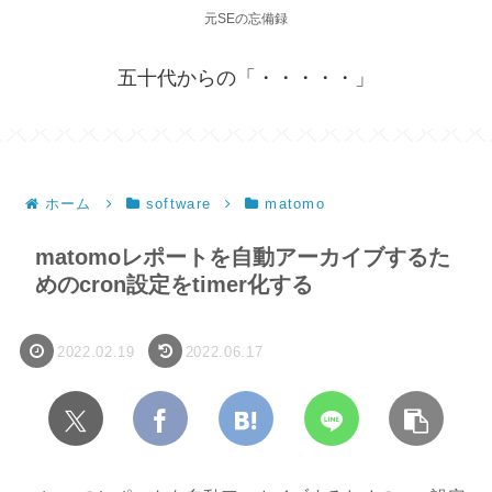
元SEの忘備録
五十代からの「・・・・・」
ホーム
software
matomo
matomoレポートを自動アーカイブするた
めのcron設定をtimer化する
2022.02.19
2022.06.17