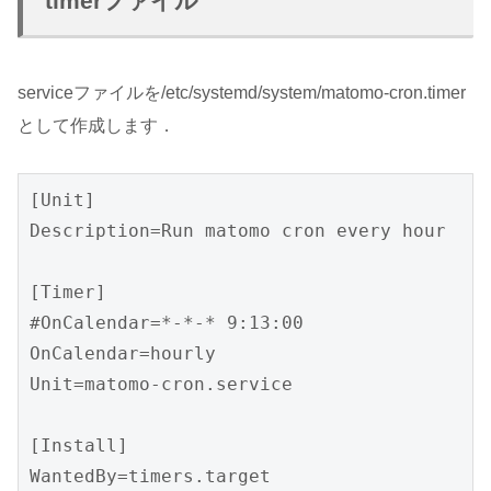
timerファイル
serviceファイルを/etc/systemd/system/matomo-cron.timer
として作成します．
[Unit]

Description=Run matomo cron every hour

[Timer]

#OnCalendar=*-*-* 9:13:00

OnCalendar=hourly

Unit=matomo-cron.service

[Install]
