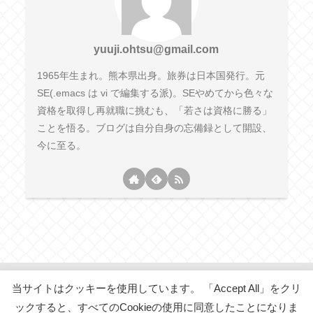
yuuji.ohtsu@gmail.com
1965年生まれ。熊本県出身。旅券は日本国発行。元
SE(.emacs は vi で編集する派)。SEやめてから色々な
資格を取得し再就職に挑むも、「若さは資格に勝る」
ことを悟る。ブログは自分自身の忘備録として開設、
今に至る。
当サイトはクッキーを使用しています。 「Accept All」をクリ
五十代からの「・・・・・」
ックすると、すべてのCookieの使用に同意したことになりま