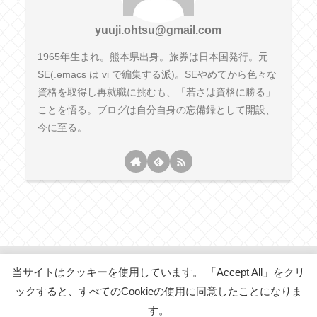
yuuji.ohtsu@gmail.com
1965年生まれ。熊本県出身。旅券は日本国発行。元
SE(.emacs は vi で編集する派)。SEやめてから色々な
資格を取得し再就職に挑むも、「若さは資格に勝る」
ことを悟る。ブログは自分自身の忘備録として開設、
今に至る。
当サイトはクッキーを使用しています。 「Accept All」をクリ
五十代からの「・・・・・」
ックすると、すべてのCookieの使用に同意したことになりま
プライバシーポリシー
お問い合わせ
す。