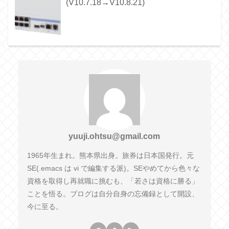
(V10.7.18→V10.8.21)
yuuji.ohtsu@gmail.com
1965年生まれ。熊本県出身。旅券は日本国発行。元
SE(.emacs は vi で編集する派)。SEやめてから色々な
資格を取得し再就職に挑むも、「若さは資格に勝る」
ことを悟る。ブログは自分自身の忘備録として開設、
今に至る。