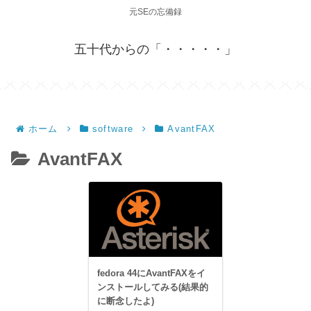
元SEの忘備録
五十代からの「・・・・・」
ホーム
software
AvantFAX
AvantFAX
fedora 44にAvantFAXをイ
ンストールしてみる(結果的
に断念したよ)