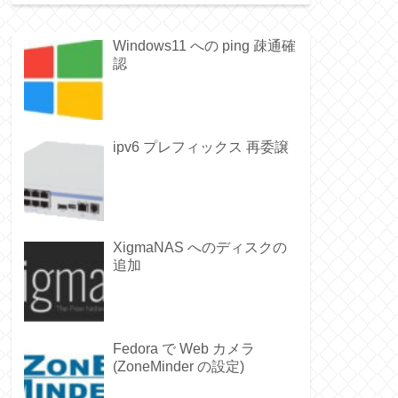
Windows11 への ping 疎通確
認
ipv6 プレフィックス 再委譲
XigmaNAS へのディスクの
追加
Fedora で Web カメラ
(ZoneMinder の設定)