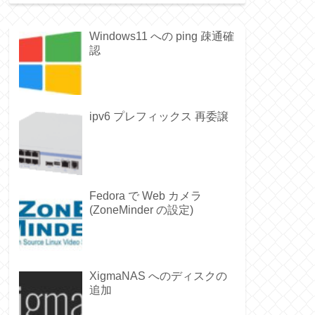
Windows11 への ping 疎通確
認
ipv6 プレフィックス 再委譲
Fedora で Web カメラ
(ZoneMinder の設定)
XigmaNAS へのディスクの
追加