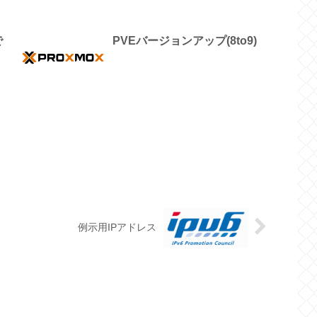
で
PVEバージョンアップ(8to9)
例示用IPアドレス