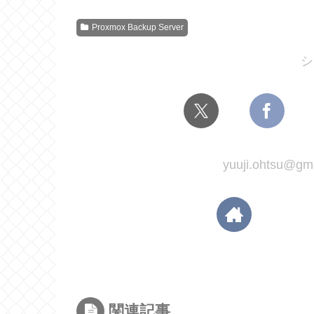
Proxmox Backup Server
シ
yuuji.ohtsu
関連記事