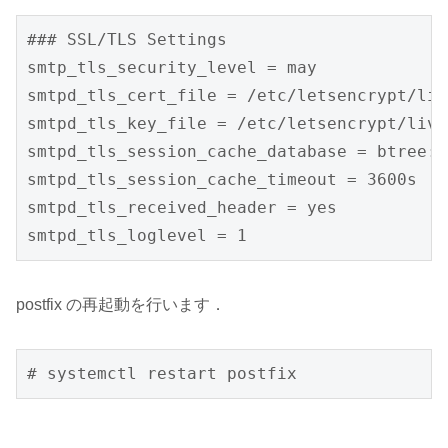
### SSL/TLS Settings

smtp_tls_security_level = may

smtpd_tls_cert_file = /etc/letsencrypt/liv
smtpd_tls_key_file = /etc/letsencrypt/live
smtpd_tls_session_cache_database = btree:/
smtpd_tls_session_cache_timeout = 3600s

smtpd_tls_received_header = yes

smtpd_tls_loglevel = 1
postfix の再起動を行います．
# systemctl restart postfix