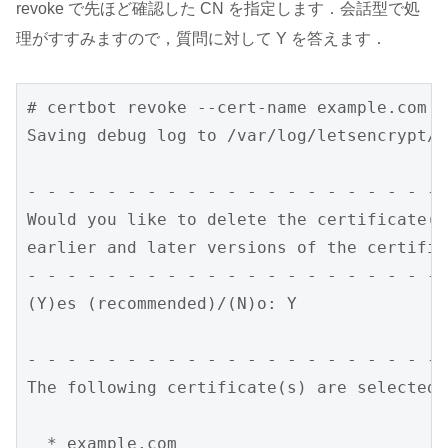
revoke で先ほど確認した CN を指定します．会話型で処
理がすすみますので，質問に対して Y を答えます．
# certbot revoke --cert-name example.com

Saving debug log to /var/log/letsencrypt/l
- - - - - - - - - - - - - - - - - - - - - 
Would you like to delete the certificate(s
earlier and later versions of the certifica
- - - - - - - - - - - - - - - - - - - - - 
(Y)es (recommended)/(N)o: Y

- - - - - - - - - - - - - - - - - - - - - 
The following certificate(s) are selected 
  * example.com
