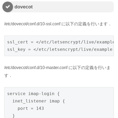
dovecot
/etc/dovecot/conf.d/10-ssl.conf に以下の定義を行います．
ssl_cert = </etc/letsencrypt/live/example.
ssl_key = </etc/letsencrypt/live/example.c
/etc/dovecot/conf.d/10-master.conf に以下の定義を行いま
す．
service imap-login {

  inet_listener imap {

    port = 143

  }
