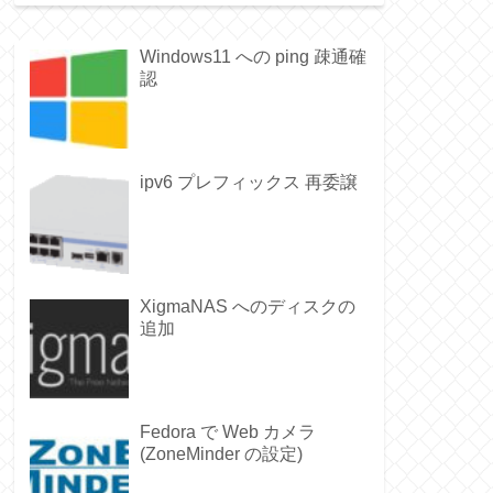
Windows11 への ping 疎通確
認
ipv6 プレフィックス 再委譲
XigmaNAS へのディスクの
追加
Fedora で Web カメラ
(ZoneMinder の設定)