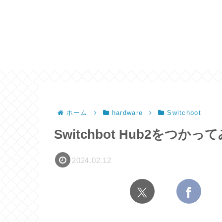
ホーム
hardware
Switchbot
Switchbot Hub2をつかっ
2024.02.12