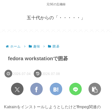
元SEの忘備録
五十代からの「・・・・・」
ホーム
趣味
囲碁
fedora workstationで囲碁
2026.07.04
2026.07.08
Katrainをインストールしようとしたけどffmpeg関連の