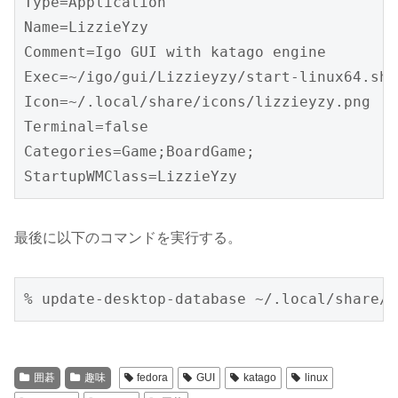
Type=Application

Name=LizzieYzy

Comment=Igo GUI with katago engine

Exec=~/igo/gui/Lizzieyzy/start-linux64.sh

Icon=~/.local/share/icons/lizzieyzy.png

Terminal=false

Categories=Game;BoardGame;

StartupWMClass=LizzieYzy
最後に以下のコマンドを実行する。
% update-desktop-database ~/.local/share/a
囲碁
趣味
fedora
GUI
katago
linux