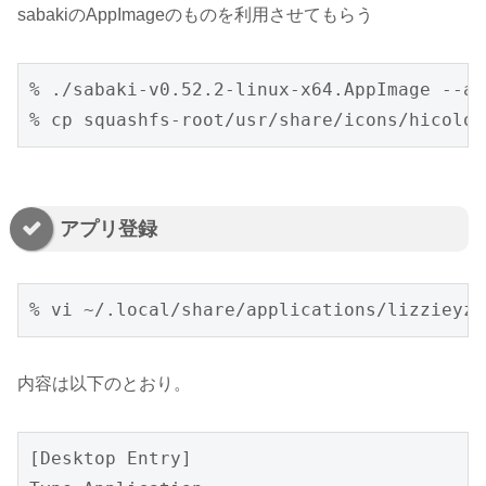
sabakiのAppImageのものを利用させてもらう
% ./sabaki-v0.52.2-linux-x64.AppImage --ap
% cp squashfs-root/usr/share/icons/hicolor
アプリ登録
% vi ~/.local/share/applications/lizzieyzy
内容は以下のとおり。
[Desktop Entry]
