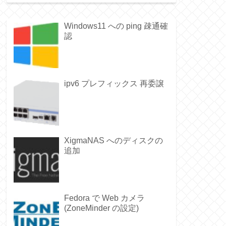
Windows11 への ping 疎通確
認
ipv6 プレフィックス 再委譲
XigmaNAS へのディスクの
追加
Fedora で Web カメラ
(ZoneMinder の設定)