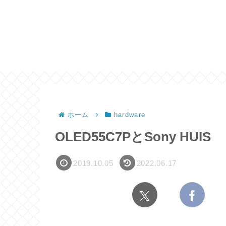
ホーム
hardware
OLED55C7PとSony HUIS
2019.10.05
2022.06.17