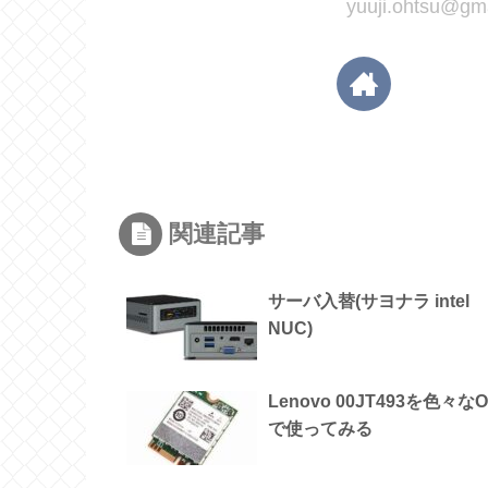
yuuji.ohtsu
関連記事
サーバ入替(サヨナラ intel
NUC)
Lenovo 00JT493を色々な
で使ってみる