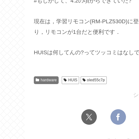
#もしかして、4.2の頃からできていた?
現在は，学習リモコン(RM-PLZ530D
り，リモコンが1台だと便利です．
HUISは何してんの?ってツッコミはなし
hardware
HUIS
oled55c7p
シ