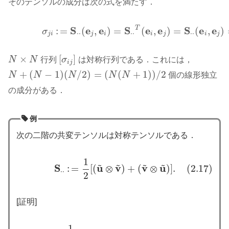
そのテンソルの成分は次の式を満たす．
S
e
e
S
e
e
S
e
e
T
:
=
(
,
)
=
(
,
)
=
(
,
)
(2.16)
σ
j
i
:
=
S
⋅
⋅
(
e
j
,
e
i
)
=
S
⋅
⋅
T
(
e
i
,
e
j
)
=
S
⋅
⋅
(
e
i
,
e
j
)
=
σ
i
j
.
σ
⋅
⋅
⋅
⋅
⋅
⋅
j
i
j
i
i
j
i
j
×
[
]
N
N
行列
σ
は対称行列である．これには，
N
×
N
[
σ
i
j
]
i
j
+
(
−
1
)
(
/
2
)
=
(
(
+
1
)
)
/
2
N
N
N
N
N
個の線形独立
N
+
(
N
−
1
)
(
N
/
2
)
=
(
N
(
N
+
1
)
)
/
2
の成分がある．
例
次の二階の共変テンソルは対称テンソルである．
1
(2.17)
S
⋅
⋅
:
=
1
2
[
(
u
~
⊗
v
~
)
+
(
v
~
⊗
u
~
)
]
.
~
~
~
~
S
u
v
v
u
:
=
[
(
⊗
)
+
(
⊗
)
]
.
(2.17)
⋅
⋅
2
[証明]
1