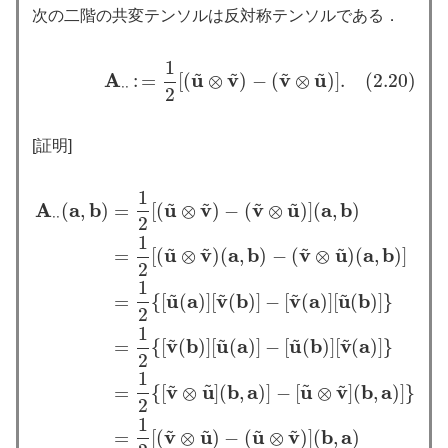
次の二階の共変テンソルは反対称テンソルである．
1
(2.20)
A
⋅
⋅
:
=
1
2
[
(
u
~
⊗
v
~
)
−
(
v
~
⊗
u
~
)
]
.
~
~
~
~
A
u
v
v
u
:
=
[
(
⊗
)
−
(
⊗
)
]
.
(2.20)
⋅
⋅
2
[証明]
1
~
~
~
~
A
a
b
u
v
v
u
a
b
(
,
)
=
[
(
⊗
)
−
(
⊗
)
]
(
,
)
⋅
⋅
2
1
~
~
~
~
u
v
a
b
v
u
a
b
=
[
(
⊗
)
(
,
)
−
(
⊗
)
(
,
)
]
2
1
~
~
~
~
u
a
v
b
v
a
u
b
=
{
[
(
)
]
[
(
)
]
−
[
(
)
]
[
(
)
]
}
2
1
~
~
~
~
v
b
u
a
u
b
v
a
=
{
[
(
)
]
[
(
)
]
−
[
(
)
]
[
(
)
]
}
2
1
~
~
~
~
v
u
b
a
u
v
b
a
=
{
[
⊗
]
(
,
)
]
−
[
⊗
]
(
,
)
]
}
A
⋅
⋅
(
a
,
b
)
=
1
2
[
(
u
~
⊗
v
~
)
−
(
v
~
⊗
u
~
)
]
(
a
,
b
)
=
1
2
[
(
u
~
⊗
v
~
)
(
a
,
b
)
−
(
v
~
⊗
2
1
~
~
~
~
v
u
u
v
b
a
=
[
(
⊗
)
−
(
⊗
)
]
(
,
)