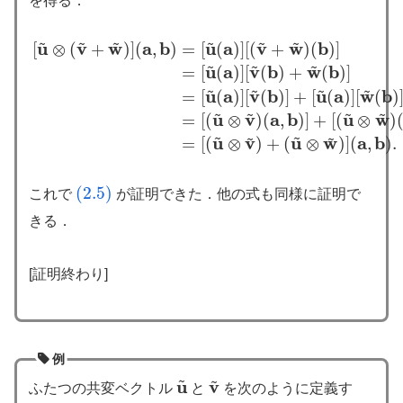
を得る．
~
~
~
~
~
~
u
v
w
a
b
u
a
v
w
b
[
⊗
(
+
)
]
(
,
)
=
[
(
)
]
[
(
+
)
(
)
]
~
~
~
u
a
v
b
w
b
=
[
(
)
]
[
(
)
+
(
)
]
~
~
~
~
u
a
v
b
u
a
w
b
=
[
(
)
]
[
(
)
]
+
[
(
)
]
[
(
)
[
u
~
⊗
(
v
~
+
w
~
)
]
(
a
,
b
)
=
[
u
~
(
a
)
]
[
(
v
~
+
w
~
)
(
b
)
]
=
[
u
~
(
a
)
]
[
v
~
(
b
)
+
w
~
(
b
)
]
~
~
~
~
u
v
a
b
u
w
=
[
(
⊗
)
(
,
)
]
+
[
(
⊗
)
~
~
~
~
u
v
u
w
a
b
=
[
(
⊗
)
+
(
⊗
)
]
(
,
)
.
(2.5)
これで
が証明できた．他の式も同様に証明で
(2.5)
きる．
[証明終わり]
例
~
~
u
v
ふたつの共変ベクトル
と
を次のように定義す
u
~
v
~