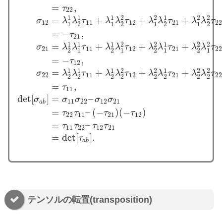
=
,
τ
22
1
1
1
2
2
1
2
2
=
+
+
+
σ
λ
λ
τ
λ
λ
τ
λ
λ
τ
λ
λ
τ
12
11
12
21
22
1
2
1
2
1
2
1
2
=
−
,
τ
21
1
1
1
2
2
1
2
2
=
+
+
+
σ
λ
λ
τ
λ
λ
τ
λ
λ
τ
λ
λ
τ
21
11
12
21
22
2
1
2
1
2
1
2
1
σ
11
=
λ
1
c
λ
1
d
τ
c
d
=
λ
1
1
λ
1
d
τ
1
d
+
λ
1
2
λ
1
d
τ
2
d
=
λ
1
1
λ
1
1
τ
11
+
λ
1
1
λ
1
=
−
,
τ
12
1
1
1
2
2
1
2
2
=
+
+
+
σ
λ
λ
τ
λ
λ
τ
λ
λ
τ
λ
λ
τ
22
11
12
21
22
2
2
2
2
2
2
2
2
=
,
τ
11
det
[
]
=
–
σ
σ
σ
σ
σ
11
22
12
21
a
b
=
–
(
−
)
(
−
)
τ
τ
τ
τ
22
11
21
12
=
–
τ
τ
τ
τ
11
22
12
21
=
det
[
]
.
τ
a
b
テンソルの転置(transposition)