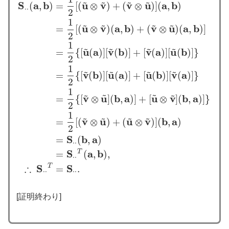
~
~
~
~
S
a
b
u
v
v
u
a
b
(
,
)
=
[
(
⊗
)
+
(
⊗
)
]
(
,
)
⋅
⋅
2
1
~
~
~
~
u
v
a
b
v
u
a
b
=
[
(
⊗
)
(
,
)
+
(
⊗
)
(
,
)
]
2
1
~
~
~
~
u
a
v
b
v
a
u
b
=
{
[
(
)
]
[
(
)
]
+
[
(
)
]
[
(
)
]
}
2
1
~
~
~
~
v
b
u
a
u
b
v
a
=
{
[
(
)
]
[
(
)
]
+
[
(
)
]
[
(
)
]
}
2
S
⋅
⋅
(
a
,
b
)
=
1
2
[
(
u
~
⊗
v
~
)
+
(
v
~
⊗
u
~
)
]
(
a
,
b
)
=
1
2
[
(
u
~
⊗
v
~
)
(
a
,
b
)
+
(
v
~
⊗
1
~
~
~
~
v
u
b
a
u
v
b
a
=
{
[
⊗
]
(
,
)
]
+
[
⊗
]
(
,
)
]
}
2
1
~
~
~
~
v
u
u
v
b
a
=
[
(
⊗
)
+
(
⊗
)
]
(
,
)
2
S
b
a
=
(
,
)
⋅
⋅
S
a
b
T
=
(
,
)
,
⋅
⋅
∴
S
S
T
=
.
⋅
⋅
⋅
⋅
[証明終わり]