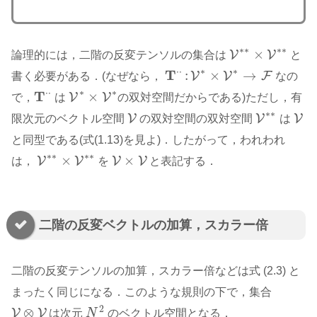
∗
∗
∗
∗
×
V
V
論理的には，二階の反変テンソルの集合は
と
V
∗
∗
×
V
∗
∗
∗
∗
⋅
⋅
T
:
×
→
V
V
F
書く必要がある．(なぜなら，
なの
T
⋅
⋅
:
V
∗
×
V
∗
→
F
∗
∗
⋅
⋅
T
×
V
V
で，
は
の双対空間だからである)ただし，有
T
⋅
⋅
V
∗
×
V
∗
∗
∗
V
V
V
限次元のベクトル空間
の双対空間の双対空間
は
V
V
V
∗
∗
と同型である(式(1.13)を見よ)．したがって，われわれ
∗
∗
∗
∗
×
×
V
V
V
V
は，
を
と表記する．
V
×
V
V
∗
∗
×
V
∗
∗
二階の反変ベクトルの加算，スカラー倍
二階の反変テンソルの加算，スカラー倍などは式 (2.3) と
まったく同じになる．このような規則の下で，集合
2
⊗
V
V
は次元
N
のベクトル空間となる．
V
⊗
V
N
2