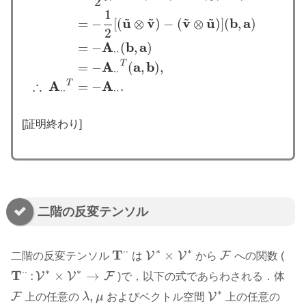
2
1
~
~
~
~
u
v
v
u
b
a
=
−
[
(
⊗
)
−
(
⊗
)
]
(
,
)
2
A
b
a
=
−
(
,
)
⋅
⋅
A
a
b
T
=
−
(
,
)
,
⋅
⋅
∴
A
A
T
=
−
.
⋅
⋅
⋅
⋅
[証明終わり]
二階の反変テンソル
∗
∗
⋅
⋅
T
×
V
V
F
二階の反変テンソル
は
から
への関数 (
F
T
⋅
⋅
V
∗
×
V
∗
∗
∗
⋅
⋅
T
:
×
→
V
V
F
)で，以下の式であらわされる．体
T
⋅
⋅
:
V
∗
×
V
∗
→
F
∗
,
F
V
上の任意の
λ
μ
およびベクトル空間
上の任意の
F
λ
,
μ
V
∗