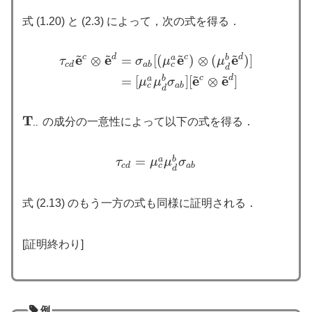
式 (1.20) と (2.3) によって，次の式を得る．
~
~
~
~
e
e
e
e
c
d
c
d
⊗
=
[
(
)
⊗
(
)
]
b
a
τ
σ
μ
μ
c
c
d
a
b
d
τ
c
d
e
~
c
⊗
e
~
d
=
σ
a
b
[
(
μ
c
a
e
~
c
)
⊗
(
μ
d
b
e
~
d
)
]
=
[
μ
c
a
μ
d
b
σ
a
b
]
[
~
~
e
e
c
d
=
[
]
[
⊗
]
b
a
μ
μ
σ
c
a
b
d
T
の成分の一意性によって以下の式を得る．
T
⋅
⋅
⋅
⋅
=
b
a
τ
μ
μ
σ
τ
c
d
=
μ
c
a
μ
d
b
σ
a
b
c
c
d
a
b
d
式 (2.13) のもう一方の式も同様に証明される．
[証明終わり]
例