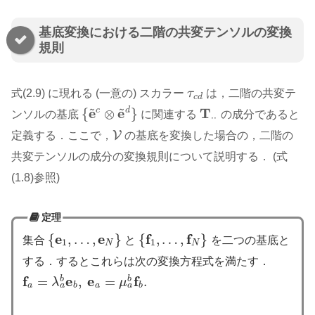
基底変換における二階の共変テンソルの変換
規則
式(2.9) に現れる (一意の) スカラー
τ
は，二階の共変テ
τ
c
d
c
d
~
~
e
e
T
{
c
⊗
d
}
ンソルの基底
に関連する
の成分であると
{
e
~
c
⊗
e
~
d
}
T
⋅
⋅
⋅
⋅
V
定義する．ここで，
の基底を変換した場合の，二階の
V
共変テンソルの成分の変換規則について説明する． (式
(1.8)参照)
定理
e
e
f
f
{
,
…
,
}
{
,
…
,
}
集合
と
を二つの基底と
{
e
1
,
…
,
e
N
}
{
f
1
,
…
,
f
N
}
1
1
N
N
する．するとこれらは次の変換方程式を満たす．
f
e
e
f
=
,
=
.
b
b
λ
μ
f
a
=
λ
a
b
e
b
,
e
a
=
μ
a
b
f
b
.
a
a
a
b
a
b