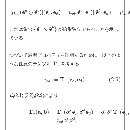
~
~
~
~
e
e
e
e
e
e
e
e
a
b
a
b
[
(
⊗
)
]
(
,
)
=
[
(
)
]
[
(
)
]
=
μ
μ
μ
[
μ
a
b
(
e
~
a
⊗
e
~
b
)
]
(
e
c
,
e
d
)
=
μ
a
b
[
e
~
a
(
e
c
)
]
[
e
~
b
(
e
d
)
]
=
μ
a
b
δ
c
a
b
c
d
a
b
c
d
a
b
~
~
e
e
{
a
⊗
b
}
これは集合
が線形独立であることを示し
{
e
~
a
⊗
e
~
b
}
ている．
つづいて展開プロパティを証明するために，以下のよ
T
うな任意のテンソル
を考える．
T
⋅
⋅
⋅
⋅
T
e
e
:
=
(
,
)
.
(2.9)
(2.9)
τ
c
d
:
=
T
⋅
⋅
(
e
c
,
e
d
)
.
τ
⋅
⋅
c
d
c
d
式(2.1),(2.2),(2.9)により
T
a
b
T
e
e
T
e
c
d
c
d
(
,
)
=
(
,
)
=
(
,
T
⋅
⋅
(
a
,
b
)
=
T
⋅
⋅
(
α
c
e
c
,
β
d
e
d
)
=
α
c
β
d
T
⋅
⋅
(
e
c
,
e
d
)
(2.10)
=
τ
c
d
α
β
α
β
⋅
⋅
⋅
⋅
⋅
⋅
c
d
c
c
d
=
.
τ
α
β
c
d