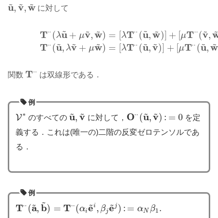
~
~
~
u
v
w
,
,
に対して
u
~
,
v
~
,
w
~
~
~
~
~
~
~
⋅
⋅
⋅
⋅
⋅
⋅
T
u
v
w
T
u
w
T
v
(
+
,
)
=
[
(
,
)
]
+
[
(
,
(2.21)
T
⋅
⋅
(
λ
u
~
+
μ
v
~
,
w
~
)
=
[
λ
T
⋅
⋅
(
u
~
,
w
~
)
]
+
[
μ
T
⋅
⋅
(
v
~
,
w
~
)
]
,
(2.22)
T
⋅
⋅
(
u
λ
μ
λ
μ
~
~
~
~
~
~
~
⋅
⋅
⋅
⋅
⋅
⋅
T
u
v
w
T
u
v
T
u
(
,
+
)
=
[
(
,
)
]
+
[
(
,
λ
μ
λ
μ
⋅
⋅
T
関数
は双線形である．
T
⋅
⋅
例
~
~
~
~
⋅
⋅
∗
u
v
O
u
v
,
(
,
)
:
=
0
V
のすべての
に対して，
を定
u
~
,
v
~
V
∗
O
⋅
⋅
(
u
~
,
v
~
)
:
=
0
義する．これは(唯一の)二階の反変ゼロテンソルであ
る．
例
~
~
~
~
⋅
⋅
⋅
⋅
T
a
b
T
e
e
(
,
)
=
(
i
,
j
)
:
=
.
α
β
α
β
T
⋅
⋅
(
a
~
,
b
~
)
=
T
⋅
⋅
(
α
i
e
~
i
,
β
j
e
~
j
)
:
=
α
N
β
1
.
1
i
j
N