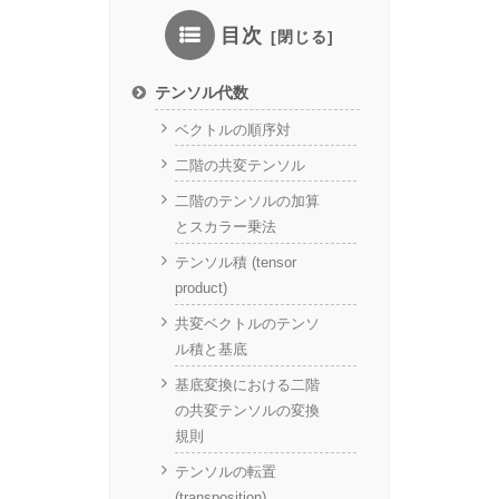
目次
テンソル代数
ベクトルの順序対
二階の共変テンソル
二階のテンソルの加算
とスカラー乗法
テンソル積 (tensor
product)
共変ベクトルのテンソ
ル積と基底
基底変換における二階
の共変テンソルの変換
規則
テンソルの転置
(transposition)