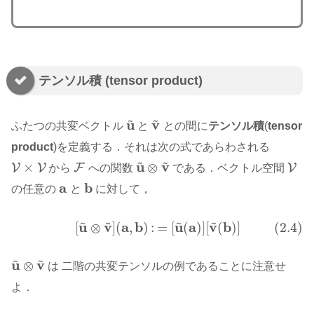
テンソル積 (tensor product)
~
~
u
v
ふたつの共変ベクトル
と
との間に
テンソル積
(
tensor
u
~
v
~
product
)を定義する．それは次の式であらわされる
~
~
u
v
×
⊗
V
V
F
V
から
への関数
である．ベクトル空間
V
×
V
F
u
~
⊗
v
~
V
a
b
の任意の
と
に対して，
a
b
~
~
~
~
u
v
a
b
u
a
v
b
[
⊗
]
(
,
)
:
=
[
(
)
]
[
(
)
]
(2.4)
(2.4)
[
u
~
⊗
v
~
]
(
a
,
b
)
:
=
[
u
~
(
a
)
]
[
v
~
(
b
)
]
~
~
u
v
⊗
は 二階の共変テンソルの例であることに注意せ
u
~
⊗
v
~
よ．