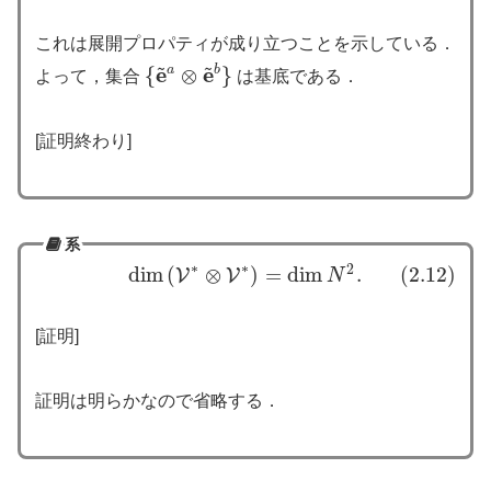
これは展開プロパティが成り立つことを示している．
~
~
e
e
{
a
⊗
b
}
よって，集合
は基底である．
{
e
~
a
⊗
e
~
b
}
[証明終わり]
系
∗
∗
2
dim
(
⊗
)
=
dim
.
(2.12)
(2.12)
dim
(
V
∗
⊗
V
∗
)
=
dim
N
2
.
V
V
N
[証明]
証明は明らかなので省略する．