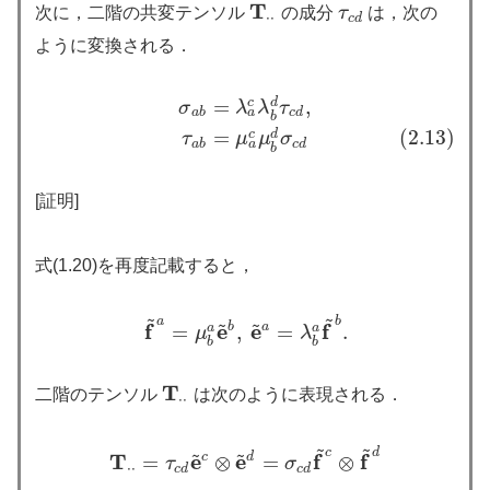
T
次に，二階の共変テンソル
の成分
τ
は，次の
τ
c
d
T
⋅
⋅
⋅
⋅
c
d
ように変換される．
=
,
c
d
σ
a
b
=
λ
a
c
λ
b
d
τ
c
d
,
(2.13)
τ
a
b
=
μ
a
c
μ
b
d
σ
c
d
σ
λ
λ
τ
a
a
b
c
d
b
=
(2.13)
c
d
τ
μ
μ
σ
a
a
b
c
d
b
[証明]
式(1.20)を再度記載すると，
~
~
~
~
a
b
f
e
e
f
b
a
=
,
=
.
a
a
f
~
a
=
μ
b
a
e
~
b
,
e
~
a
=
λ
b
a
f
~
b
.
μ
λ
b
b
T
二階のテンソル
は次のように表現される．
T
⋅
⋅
⋅
⋅
~
~
~
~
c
d
T
e
e
f
f
c
d
=
⊗
=
⊗
T
⋅
⋅
=
τ
c
d
e
~
c
⊗
e
~
d
=
σ
c
d
f
~
c
⊗
f
~
d
τ
σ
⋅
⋅
c
d
c
d