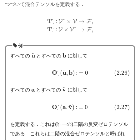
つづいて混合テンソルを定義する．
∗
⋅
T
:
×
→
,
V
V
F
⋅
T
⋅
⋅
:
V
∗
×
V
→
F
,
T
⋅
⋅
:
V
×
V
∗
→
F
,
∗
⋅
T
:
×
→
,
V
V
F
⋅
例
~
u
b
すべての
とすべての
に対して，
u
~
b
~
⋅
O
u
b
(
,
)
:
=
0
(2.26)
(2.26)
O
⋅
⋅
(
u
~
,
b
)
:
=
0
⋅
~
a
v
すべての
とすべての
に対して，
a
v
~
~
⋅
O
a
v
(
,
)
:
=
0
(2.27)
(2.27)
O
⋅
⋅
(
a
,
v
~
)
:
=
0
⋅
を定義する．これは(唯一の)二階の反変ゼロテンソル
である．これらは二階の混合ゼロテンソルと呼ばれ