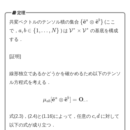
定理
~
~
e
e
{
a
⊗
b
}
共変ベクトルのテンソル積の集合
(ここ
{
e
~
a
⊗
e
~
b
}
∗
∗
,
∈
{
1
,
…
,
}
×
V
V
で，
a
b
N
) は
の基底を構成
a
,
b
∈
{
1
,
…
,
N
}
V
∗
×
V
∗
する．
[証明]
線形独立であるかどうかを確かめるため以下のテンソ
ル方程式を考える．
~
~
e
e
O
a
b
[
⊗
]
=
.
μ
μ
a
b
[
e
~
a
⊗
e
~
b
]
=
O
⋅
⋅
.
⋅
⋅
a
b
,
式(2.3)，(2.4)と(1.16)によって，任意の
c
d
に対して
c
,
d
以下の式が成り立つ．