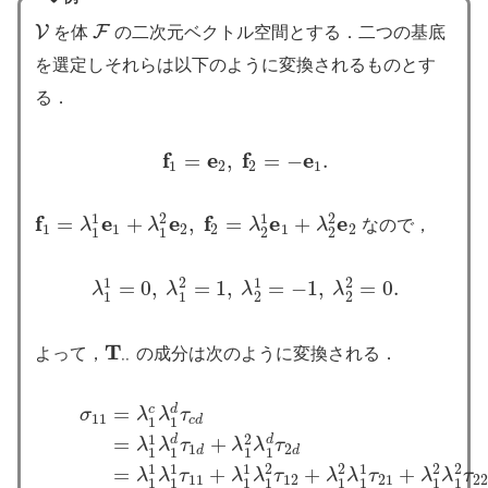
V
F
を体
の二次元ベクトル空間とする．二つの基底
V
F
を選定しそれらは以下のように変換されるものとす
る．
f
e
f
e
=
,
=
−
.
f
1
=
e
2
,
f
2
=
−
e
1
.
1
2
2
1
f
e
e
f
e
e
1
2
1
2
=
+
,
=
+
λ
λ
λ
λ
なので，
f
1
=
λ
1
1
e
1
+
λ
1
2
e
2
,
f
2
=
λ
2
1
e
1
+
λ
2
2
e
2
1
1
2
2
1
2
1
1
2
2
1
2
1
2
=
0
,
=
1
,
=
−
1
,
=
0.
λ
λ
λ
λ
λ
1
1
=
0
,
λ
1
2
=
1
,
λ
2
1
=
−
1
,
λ
2
2
=
0.
1
1
2
2
T
よって，
の成分は次のように変換される．
T
⋅
⋅
⋅
⋅
=
c
d
σ
λ
λ
τ
11
c
d
1
1
1
2
=
+
d
d
λ
λ
τ
λ
λ
τ
1
2
d
d
1
1
1
1
1
1
1
2
2
1
2
2
=
+
+
+
λ
λ
τ
λ
λ
τ
λ
λ
τ
λ
λ
τ
11
12
21
22
1
1
1
1
1
1
1
1