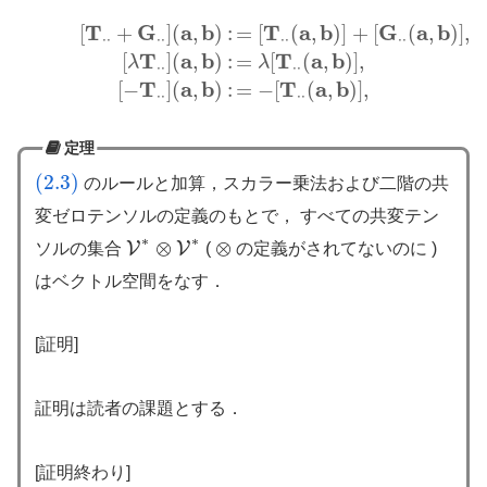
T
G
a
b
T
a
b
G
a
b
[
+
]
(
,
)
:
=
[
(
,
)
]
+
[
(
,
)
]
,
[
T
⋅
⋅
+
G
⋅
⋅
]
(
a
,
b
)
:
=
[
T
⋅
⋅
(
a
,
b
)
]
+
[
G
⋅
⋅
(
a
,
b
)
]
,
[
λ
T
⋅
⋅
]
(
a
,
b
)
:
=
λ
[
T
⋅
⋅
(
a
,
b
)
]
,
(2.3)
[
⋅
⋅
⋅
⋅
⋅
⋅
⋅
⋅
T
a
b
T
a
b
[
]
(
,
)
:
=
[
(
,
)
]
,
λ
λ
⋅
⋅
⋅
⋅
T
a
b
T
a
b
[
−
]
(
,
)
:
=
−
[
(
,
)
]
,
⋅
⋅
⋅
⋅
定理
(2.3)
のルールと加算，スカラー乗法および二階の共
(2.3)
変ゼロテンソルの定義のもとで， すべての共変テン
∗
∗
⊗
⊗
V
V
ソルの集合
(
の定義がされてないのに )
⊗
V
∗
⊗
V
∗
はベクトル空間をなす．
[証明]
証明は読者の課題とする．
[証明終わり]