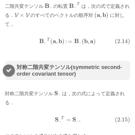
B
B
T
二階共変テンソル
の転置
は，次の式で定義され
B
⋅
⋅
B
⋅
⋅
T
⋅
⋅
⋅
⋅
a
b
×
(
,
)
V
V
る．
のすべてのベクトルの順序対
に対し
V
×
V
(
a
,
b
)
て，
B
a
b
B
b
a
T
(
,
)
:
=
(
,
)
(2.14)
(2.14)
B
⋅
⋅
T
(
a
,
b
)
:
=
B
⋅
⋅
(
b
,
a
)
⋅
⋅
⋅
⋅
対称二階共変テンソル(symmetric second-
order covariant tensor)
S
対称二階共変テンソル
は，次の式によって定義され
S
⋅
⋅
⋅
⋅
る．
S
S
T
=
.
(2.15)
(2.15)
S
⋅
⋅
T
=
S
⋅
⋅
.
⋅
⋅
⋅
⋅