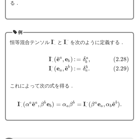
る．
例
⋅
⋅
I
I
恒等混合テンソル
と
を次のように定義する．
I
⋅
⋅
I
⋅
⋅
⋅
⋅
~
⋅
I
e
e
a
(
,
)
:
=
,
(2.28)
a
(2.28)
I
⋅
⋅
(
e
~
a
,
e
b
)
:
=
δ
b
a
,
(2.29)
I
⋅
⋅
(
e
a
,
e
~
b
)
:
=
δ
a
b
.
δ
⋅
b
b
~
⋅
I
e
e
b
(
,
)
:
=
.
(2.29)
b
δ
⋅
a
a
これによって次の式を得る．
~
~
⋅
⋅
I
e
e
I
e
e
a
a
b
b
a
b
(
,
)
=
=
(
,
)
.
α
β
α
β
β
α
I
⋅
⋅
(
α
a
e
~
a
,
β
b
e
b
)
=
α
a
β
b
=
I
⋅
⋅
(
β
a
e
a
,
α
b
e
~
b
)
.
⋅
⋅
b
a
a
b