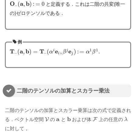
O
a
b
(
,
)
:
=
0
と定義する．これは二階の共変(唯一
O
⋅
⋅
(
a
,
b
)
:
=
0
⋅
⋅
の)ゼロテンソルである．
例
1
1
T
a
b
T
e
e
(
,
)
=
(
,
)
:
=
.
i
j
α
β
α
β
T
⋅
⋅
(
a
,
b
)
=
T
⋅
⋅
(
α
i
e
i
,
β
j
e
j
)
:
=
α
1
β
1
.
⋅
⋅
⋅
⋅
i
j
二階のテンソルの加算とスカラー乗法
二階のテンソルの加算とスカラー乗算は次の式で定義され
a
b
V
F
る．ベクトル空間
の
と
および体
上の任意の
λ
V
a
b
F
λ
に対して，