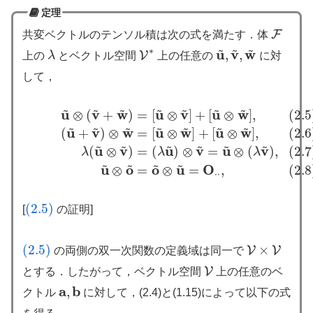
定理
F
共変ベクトルのテンソル積は次の式を満たす．体
F
~
~
~
∗
u
v
w
,
,
V
上の
λ
とベクトル空間
上の任意の
に対
λ
u
~
,
v
~
,
w
~
V
∗
して，
~
~
~
~
~
~
~
u
v
w
u
v
u
w
⊗
(
+
)
=
[
⊗
]
+
[
⊗
]
,
(2.5
(2.5)
u
~
⊗
(
v
~
+
w
~
)
=
[
u
~
⊗
v
~
]
+
[
u
~
⊗
w
~
]
,
(2.6)
(
u
~
+
v
~
)
⊗
w
~
=
[
u
~
⊗
w
~
~
~
~
~
~
~
u
v
w
u
w
u
w
(
+
)
⊗
=
[
⊗
]
+
[
⊗
]
,
(2.6
~
~
~
~
~
~
u
v
u
v
u
v
(
⊗
)
=
(
)
⊗
=
⊗
(
)
,
(2.7
λ
λ
λ
~
~
~
~
u
o
o
u
O
⊗
=
⊗
=
,
(2.8
⋅
⋅
(2.5)
[
の証明]
(2.5)
(2.5)
×
V
V
の両側の双一次関数の定義域は同一で
(2.5)
V
×
V
V
とする．したがって，ベクトル空間
上の任意のベ
V
a
b
,
クトル
に対して，(2.4)と(1.15)によって以下の式
a
,
b