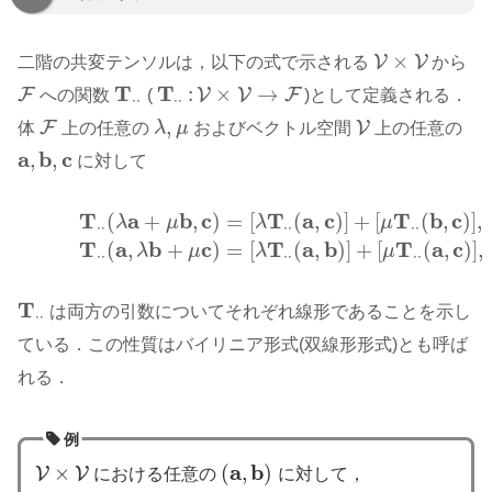
×
V
V
二階の共変テンソルは，以下の式で示される
から
V
×
V
T
T
:
×
→
F
V
V
F
への関数
(
)として定義される．
F
T
⋅
⋅
T
⋅
⋅
:
V
×
V
→
F
⋅
⋅
⋅
⋅
,
F
V
体
上の任意の
λ
μ
およびベクトル空間
上の任意の
F
λ
,
μ
V
a
b
c
,
,
に対して
a
,
b
,
c
T
a
b
c
T
a
c
T
b
c
(
+
,
)
=
[
(
,
)
]
+
[
(
,
)
]
,
(2.1)
T
⋅
⋅
(
λ
a
+
μ
b
,
c
)
=
[
λ
T
⋅
⋅
(
a
,
c
)
]
+
[
μ
T
⋅
⋅
(
b
,
c
)
]
,
(2.2)
T
⋅
⋅
(
a
,
λ
b
+
μ
c
)
=
[
λ
T
⋅
λ
μ
λ
μ
⋅
⋅
⋅
⋅
⋅
⋅
T
a
b
c
T
a
b
T
a
c
(
,
+
)
=
[
(
,
)
]
+
[
(
,
)
]
,
λ
μ
λ
μ
⋅
⋅
⋅
⋅
⋅
⋅
T
は両方の引数についてそれぞれ線形であることを示し
T
⋅
⋅
⋅
⋅
ている．この性質はバイリニア形式(双線形形式)とも呼ば
れる．
例
a
b
×
(
,
)
V
V
における任意の
に対して，
V
×
V
(
a
,
b
)