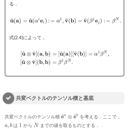
る．
~
~
~
~
1
u
a
u
e
v
b
v
e
i
j
N
(
)
=
(
)
:
=
,
(
)
=
(
)
:
=
.
u
~
(
a
α
)
=
u
~
(
α
i
e
i
)
:
=
α
α
1
,
v
~
(
b
)
=
v
~
(
β
j
e
β
j
)
:
=
β
N
.
β
i
j
式(2.4)によって，
~
~
~
~
1
u
v
a
b
u
a
v
b
N
[
⊗
]
(
,
)
=
[
(
)
]
[
(
)
]
=
,
α
β
[
u
~
⊗
v
~
]
(
a
,
b
)
=
[
u
~
(
a
)
]
[
v
~
(
b
)
]
=
α
1
β
N
,
[
u
~
⊗
v
~
]
(
b
,
b
)
=
β
1
β
N
.
~
~
1
u
v
b
b
N
[
⊗
]
(
,
)
=
.
β
β
共変ベクトルのテンソル積と基底
~
~
e
e
a
⊗
b
共変ベクトルのテンソル積
を考える．ここで，
e
~
a
⊗
e
~
b
,
1
a
b
は
から
N
までの値を取るものとする．
a
,
b
1
N