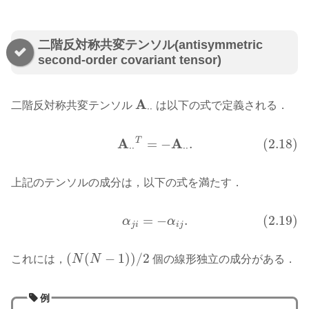
二階反対称共変テンソル(antisymmetric
second-order covariant tensor)
A
二階反対称共変テンソル
は以下の式で定義される．
A
⋅
⋅
⋅
⋅
A
A
T
=
−
.
(2.18)
(2.18)
A
⋅
⋅
T
=
−
A
⋅
⋅
.
⋅
⋅
⋅
⋅
上記のテンソルの成分は，以下の式を満たす．
=
−
.
(2.19)
(2.19)
α
j
i
=
−
α
i
j
.
α
α
j
i
i
j
(
(
−
1
)
)
/
2
これには，
N
N
個の線形独立の成分がある．
(
N
(
N
−
1
)
)
/
2
例