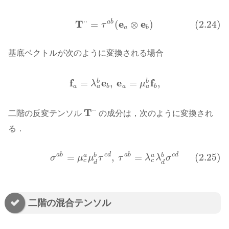
⋅
⋅
T
e
e
a
b
=
(
⊗
)
(2.24)
(2.24)
T
⋅
⋅
=
τ
a
b
(
e
a
⊗
e
b
)
τ
a
b
基底ベクトルが次のように変換される場合
f
e
e
f
=
,
=
,
b
b
f
a
=
λ
a
b
e
b
,
e
a
=
μ
a
b
f
b
,
λ
μ
a
a
a
b
a
b
⋅
⋅
T
二階の反変テンソル
の成分は，次のように変換され
T
⋅
⋅
る．
a
b
c
d
a
b
c
d
=
,
=
(2.25)
(2.25)
σ
a
b
=
μ
c
a
μ
d
b
τ
c
d
,
τ
a
b
=
λ
c
a
λ
d
b
σ
c
d
b
b
a
a
σ
μ
μ
τ
τ
λ
λ
σ
c
c
d
d
二階の混合テンソル