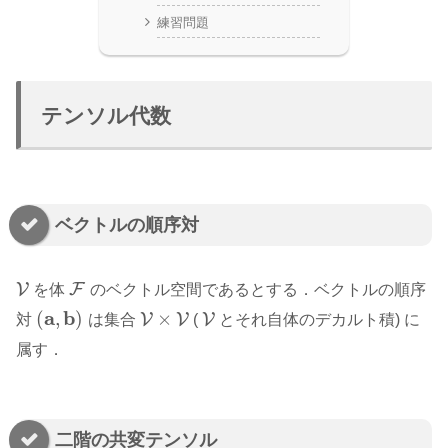
練習問題
テンソル代数
ベクトルの順序対
V
F
を体
のベクトル空間であるとする．ベクトルの順序
V
F
a
b
(
,
)
×
V
V
V
対
は集合
(
とそれ自体のデカルト積) に
(
a
,
b
)
V
×
V
V
属す．
二階の共変テンソル