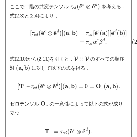
~
~
e
e
(
c
⊗
d
)
ここで二階の共変テンソル
τ
を考える．
τ
c
d
(
e
~
c
⊗
e
~
d
)
c
d
式(2.3)と(2.4)により，
~
~
~
~
e
e
a
b
e
a
e
b
c
d
c
d
[
(
⊗
)
]
(
,
)
=
[
(
)
]
[
(
)
]
[
τ
c
d
(
e
~
c
⊗
e
~
d
)
]
(
a
,
b
)
=
τ
c
d
[
e
~
c
(
a
)
]
[
e
~
d
(
b
)
]
(2.11)
=
τ
c
d
α
c
β
d
τ
τ
c
d
c
d
c
d
=
.
(2
τ
α
β
c
d
×
V
V
式(2.10)から(2.11)を引くと，
のすべての順序
V
×
V
a
b
(
,
)
対
に対して以下の式を得る．
(
a
,
b
)
~
~
T
e
e
a
b
O
a
b
c
d
[
–
(
⊗
)
]
(
,
)
=
0
=
(
,
)
.
τ
[
T
⋅
⋅
–
τ
c
d
(
e
~
c
⊗
e
~
d
)
]
(
a
,
b
)
=
0
=
O
⋅
⋅
(
a
,
b
)
.
⋅
⋅
⋅
⋅
c
d
O
ゼロテンソル
の一意性によって以下の式が成り
O
⋅
⋅
⋅
⋅
立つ．
~
~
T
e
e
c
d
=
(
⊗
)
.
τ
T
⋅
⋅
=
τ
c
d
(
e
~
c
⊗
e
~
d
)
.
⋅
⋅
c
d