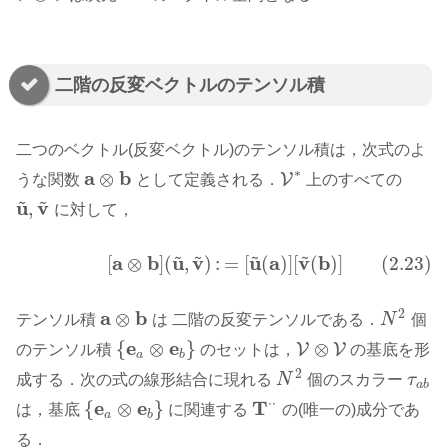
二階の反変ベクトルのテンソル積
二つのベクトル(反変ベクトル)のテンソル積は，次式のよ
∗
a
b
⊗
V
うな関数
として定義される．
上のすべての
a
⊗
b
V
∗
~
~
u
v
,
に対して，
u
~
,
v
~
~
~
~
~
a
b
u
v
u
a
v
b
[
⊗
]
(
,
)
:
=
[
(
)
]
[
(
)
]
(2.23)
(2.23)
[
a
⊗
b
]
(
u
~
,
v
~
)
:
=
[
u
~
(
a
)
]
[
v
~
(
b
)
]
2
a
b
⊗
テンソル積
は 二階の反変テンソルである．
N
個
a
⊗
b
N
2
e
e
{
⊗
}
⊗
V
V
のテンソル積
のセットは，
の基底を形
{
e
a
⊗
e
b
}
V
⊗
V
a
b
2
成する．次の式の線形結合に現れる
N
個のスカラー
τ
N
2
τ
a
b
a
b
⋅
⋅
e
e
T
{
⊗
}
は，基底
に関連する
の(唯一の)成分であ
{
e
a
⊗
e
b
}
T
⋅
⋅
a
b
る．