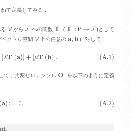
まねて定義してみる．
T
T
:
→
V
F
V
F
れる
から
への関数
(
)として
V
F
T
⋅
T
⋅
:
V
→
F
⋅
⋅
a
b
,
V
びベクトル空間
上の任意の
に対して
V
a
,
b
T
a
T
b
[
(
)
]
+
[
(
)
]
,
(A.1)
b
)
=
[
λ
T
⋅
(
a
)
]
+
[
μ
T
⋅
(
b
)
]
,
λ
μ
⋅
⋅
O
して，共変ゼロテンソル
を以下のように定義
O
⋅
⋅
a
(
)
:
=
0.
(A.2)
2)
O
⋅
(
a
)
:
=
0.
乗法