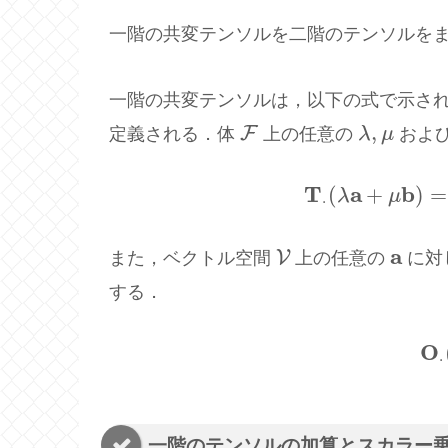
一階の共変テンソルを二階のテンソルを
一階の共変テンソルは，以下の式で示さ
,
F
定義される．体
上の任意の
λ
μ
およ
F
λ
,
μ
T
a
b
(
+
)
=
(A.1)
T
⋅
(
λ
a
+
μ
λ
μ
⋅
a
V
また，ベクトル空間
上の任意の
に対
V
a
する．
O
(A.
⋅
一階のテンソルの加算とスカラー