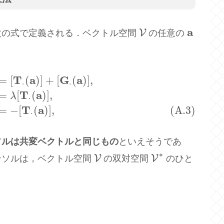
a
V
次の式で定義される．ベクトル空間
の任意の
V
a
T
a
G
a
=
[
(
)
]
+
[
(
)
]
,
⋅
]
(
a
)
:
=
λ
[
T
⋅
(
a
)
]
,
(A.3)
[
−
T
⋅
]
(
a
)
:
=
−
[
T
⋅
(
a
)
]
,
⋅
⋅
T
a
=
[
(
)
]
,
λ
⋅
T
a
=
−
[
(
)
]
,
(A.3)
⋅
ソルは共変ベクトルと同じもの
といえそうであ
∗
V
V
ンソルは，ベクトル空間
の双対空間
のひと
V
V
∗