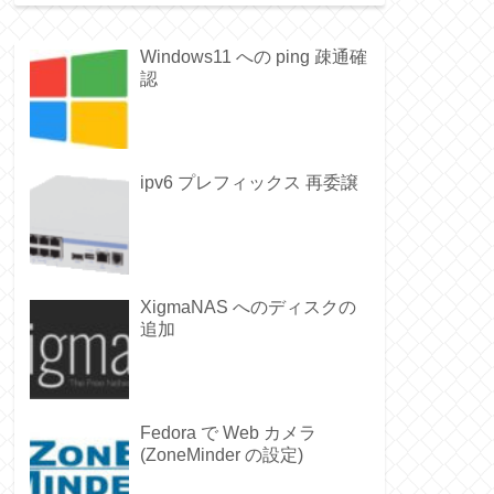
Windows11 への ping 疎通確
認
ipv6 プレフィックス 再委譲
XigmaNAS へのディスクの
追加
Fedora で Web カメラ
(ZoneMinder の設定)