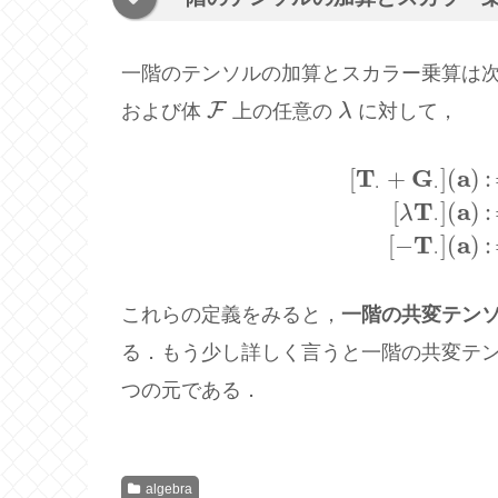
一階のテンソルの加算とスカラー乗算は
F
および体
上の任意の
λ
に対して，
F
λ
T
G
a
[
+
]
(
)
:
[
T
⋅
+
G
⋅
]
(
a
)
:
=
[
T
⋅
(
a
)
]
+
[
G
⋅
(
a
)
]
,
[
λ
T
⋅
⋅
T
a
[
]
(
)
:
λ
⋅
T
a
[
−
]
(
)
:
⋅
これらの定義をみると，
一階の共変テン
る．もう少し詳しく言うと一階の共変テ
つの元である．
algebra