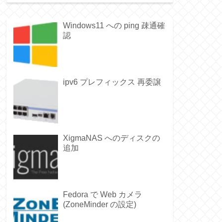
Windows11 への ping 疎通確
認
ipv6 プレフィックス 再委譲
XigmaNAS へのディスクの
追加
Fedora で Web カメラ
(ZoneMinder の設定)