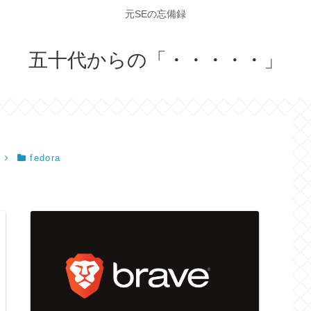
元SEの忘備録
五十代からの「・・・・・」
fedora