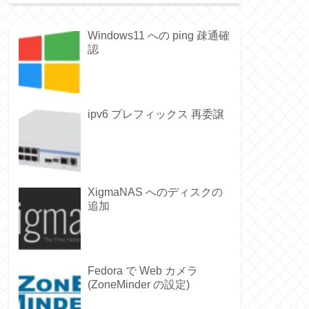
Windows11 への ping 疎通確
認
ipv6 プレフィックス 再委譲
XigmaNAS へのディスクの
追加
Fedora で Web カメラ
(ZoneMinder の設定)