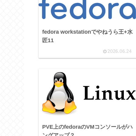
fedora workstationでやねうら王+水
匠11
2026.06.24
PVE上のfedoraのVMコンソールがハ
ングアップ？