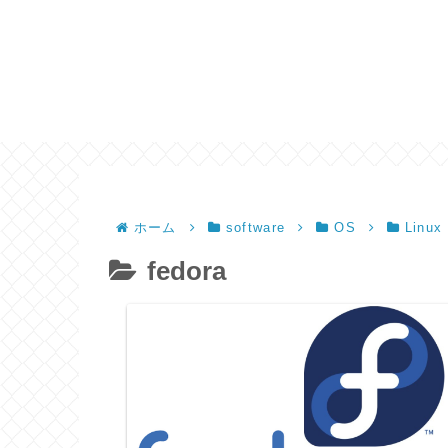
ホーム
software
OS
Linux
fedora