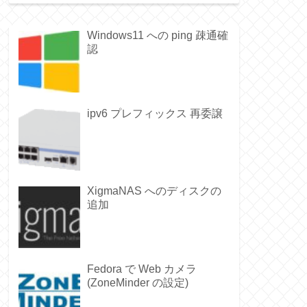
Windows11 への ping 疎通確
認
ipv6 プレフィックス 再委譲
XigmaNAS へのディスクの
追加
Fedora で Web カメラ
(ZoneMinder の設定)