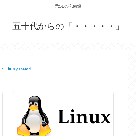
元SEの忘備録
五十代からの「・・・・・」
systemd