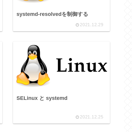
systemd-resolvedを制御する
2021.12.29
SELinux と systemd
2021.12.25