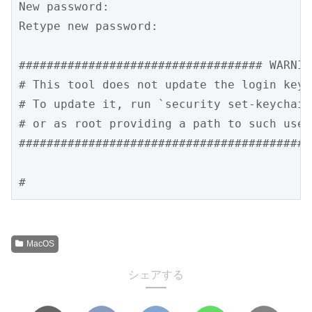
New password:

Retype new password:

################################### WARNIN
# This tool does not update the login keyc
# To update it, run `security set-keychain
# or as root providing a path to such user
##########################################
#
MacOS
シェアする