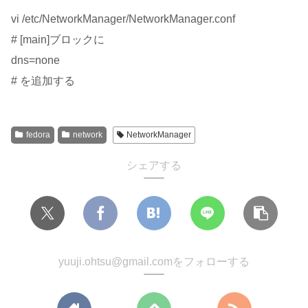
vi /etc/NetworkManager/NetworkManager.conf
# [main]ブロックに
dns=none
# を追加する
fedora
network
NetworkManager
シェアする
yuuji.ohtsu@gmail.comをフォローする