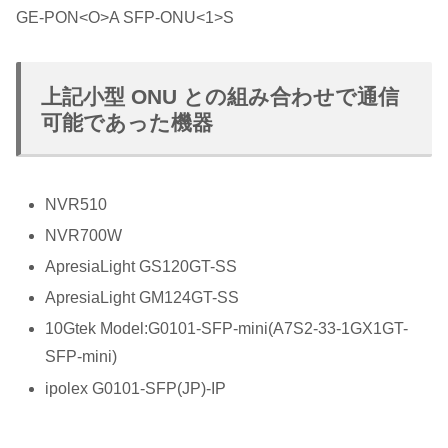
GE-PON<O>A SFP-ONU<1>S
上記小型 ONU との組み合わせで通信
可能であった機器
NVR510
NVR700W
ApresiaLight GS120GT-SS
ApresiaLight GM124GT-SS
10Gtek Model:G0101-SFP-mini(A7S2-33-1GX1GT-
SFP-mini)
ipolex G0101-SFP(JP)-IP