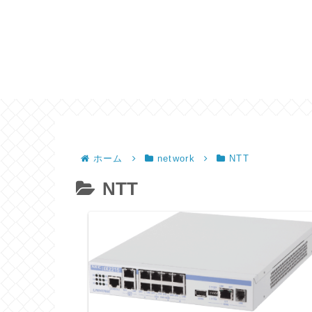
ホーム
network
NTT
NTT