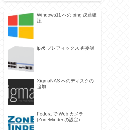
Windows11 への ping 疎通確
認
ipv6 プレフィックス 再委譲
XigmaNAS へのディスクの
追加
Fedora で Web カメラ
(ZoneMinder の設定)