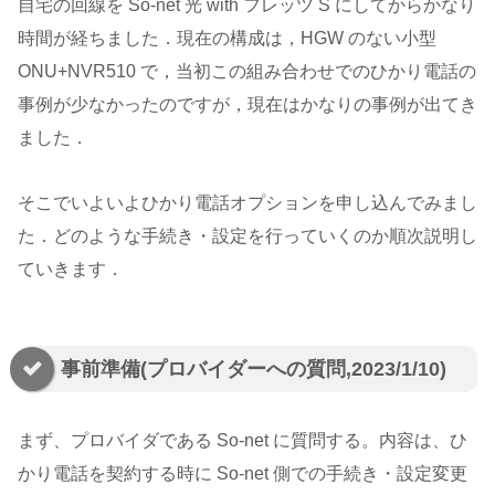
自宅の回線を So-net 光 with フレッツ S にしてからかなり
時間が経ちました．現在の構成は，HGW のない小型
ONU+NVR510 で，当初この組み合わせでのひかり電話の
事例が少なかったのですが，現在はかなりの事例が出てき
ました．
そこでいよいよひかり電話オプションを申し込んでみまし
た．どのような手続き・設定を行っていくのか順次説明し
ていきます．
事前準備(プロバイダーへの質問,2023/1/10)
まず、プロバイダである So-net に質問する。内容は、ひ
かり電話を契約する時に So-net 側での手続き・設定変更