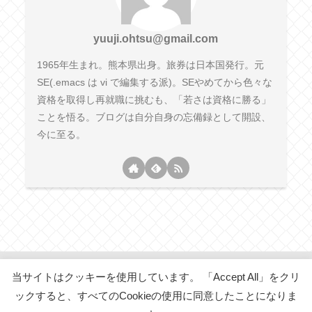
yuuji.ohtsu@gmail.com
1965年生まれ。熊本県出身。旅券は日本国発行。元
SE(.emacs は vi で編集する派)。SEやめてから色々な
資格を取得し再就職に挑むも、「若さは資格に勝る」
ことを悟る。ブログは自分自身の忘備録として開設、
今に至る。
当サイトはクッキーを使用しています。 「Accept All」をクリ
五十代からの「・・・・・」
ックすると、すべてのCookieの使用に同意したことになりま