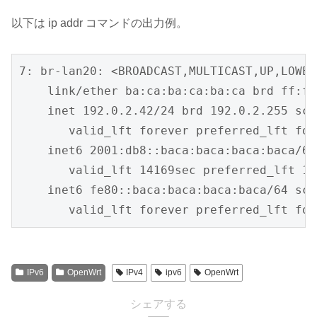
以下は ip addr コマンドの出力例。
7: br-lan20: <BROADCAST,MULTICAST,UP,LOWER
    link/ether ba:ca:ba:ca:ba:ca brd ff:ff
    inet 192.0.2.42/24 brd 192.0.2.255 sco
       valid_lft forever preferred_lft fore
    inet6 2001:db8::baca:baca:baca:baca/64
       valid_lft 14169sec preferred_lft 12
    inet6 fe80::baca:baca:baca:baca/64 sco
       valid_lft forever preferred_lft for
IPv6
OpenWrt
IPv4
ipv6
OpenWrt
シェアする