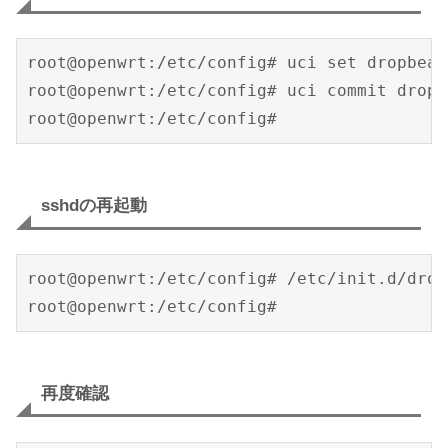
root@openwrt:/etc/config# uci set dropbear
root@openwrt:/etc/config# uci commit dropbe
root@openwrt:/etc/config# 
sshdの再起動
root@openwrt:/etc/config# /etc/init.d/drop
root@openwrt:/etc/config#
再度確認