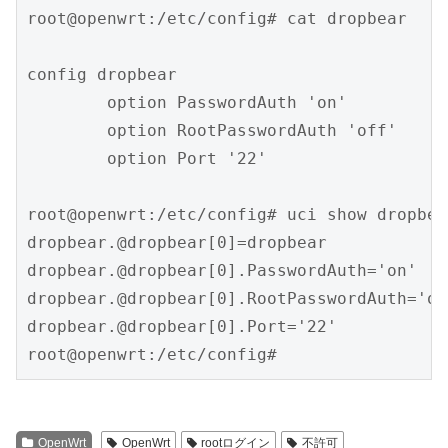
root@openwrt:/etc/config# cat dropbear

config dropbear

        option PasswordAuth 'on'

        option RootPasswordAuth 'off'

        option Port '22'

root@openwrt:/etc/config# uci show dropbear
dropbear.@dropbear[0]=dropbear

dropbear.@dropbear[0].PasswordAuth='on'

dropbear.@dropbear[0].RootPasswordAuth='off
dropbear.@dropbear[0].Port='22'

root@openwrt:/etc/config# 
OpenWrt
OpenWrt
rootログイン
不許可