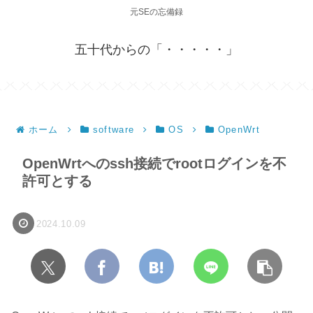
元SEの忘備録
五十代からの「・・・・・」
ホーム
software
OS
OpenWrt
OpenWrtへのssh接続でrootログインを不
許可とする
2024.10.09