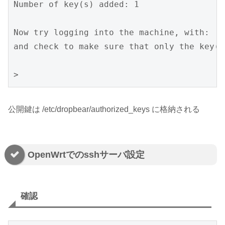
Number of key(s) added: 1

Now try logging into the machine, with:   
and check to make sure that only the key(s
>
公開鍵は /etc/dropbear/authorized_keys に格納される
OpenWrtでのsshサーバ設定
確認